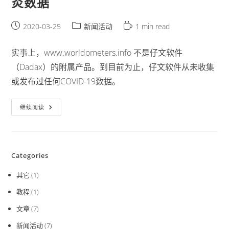
炎数据
Post
Post
Reading
2020-03-25
新闻活动
1 min read
published:
category:
time:
实事上，www.worldometers.info 不是仔文软件
（Dadax）的附属产品。到目前为止，仔文软件从未收集
或发布过任何COVID-19数据。
声
继续阅读
明:
仔
文
软
件
未
Categories
收
集
和
其它
(1)
发
布
教程
(1)
新
冠
肺
文章
(7)
炎
数
新闻活动
(7)
据