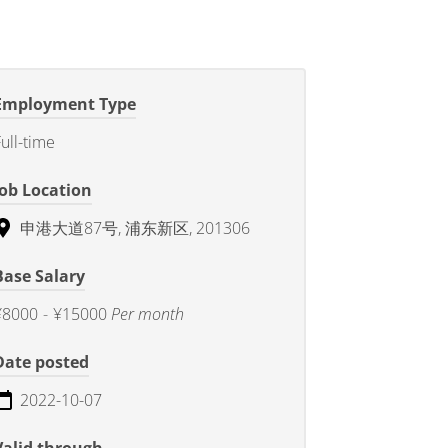
Employment Type
ull-time
Job Location
申港大道87号, 浦东新区, 201306
Base Salary
¥8000
-
¥15000
Per month
Date posted
2022-10-07