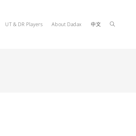
UT & DR Players
About Dadax
中文
Toggle
website
search