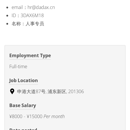
email：hr@dadax.cn
ID：3DAX6M18
名称：人事专员
Employment Type
Full-time
Job Location
申港大道87号, 浦东新区, 201306
Base Salary
¥8000
-
¥15000
Per month