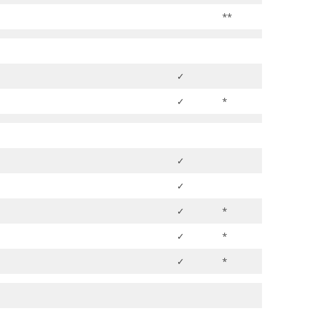
**
✓
✓
*
✓
✓
✓
*
✓
*
✓
*