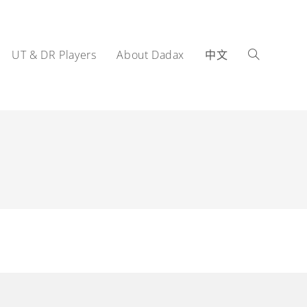
UT & DR Players
About Dadax
中文
Toggle
website
search