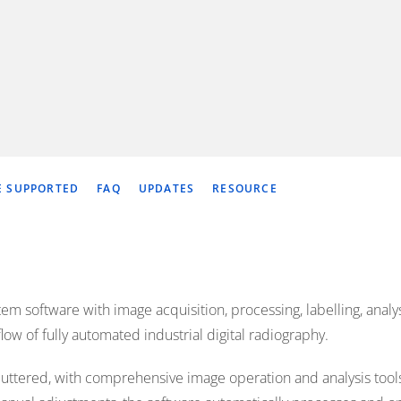
 SUPPORTED
FAQ
UPDATES
RESOURCE
tem software with image acquisition, processing, labelling, anal
w of fully automated industrial digital radiography.
uttered, with comprehensive image operation and analysis tools. T