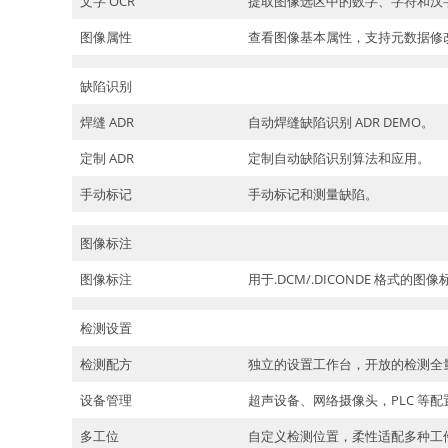
文字 OCR
提取图像选区中的数字、字符和汉
图像属性
查看图像基本属性，支持元数据修
缺陷识别
焊缝 ADR
自动焊缝缺陷识别 ADR DEMO。
定制 ADR
定制自动缺陷识别算法和应用。
手动标记
手动标记和测量缺陷。
图像标注
图像标注
用于.DCM/.DICONDE 格式的图
检测设置
检测配方
独立的设置工作台，开放的检测全
设备管理
超声设备、网络摄像头，PLC 等配
多工位
自定义检测位置，柔性适配多种工