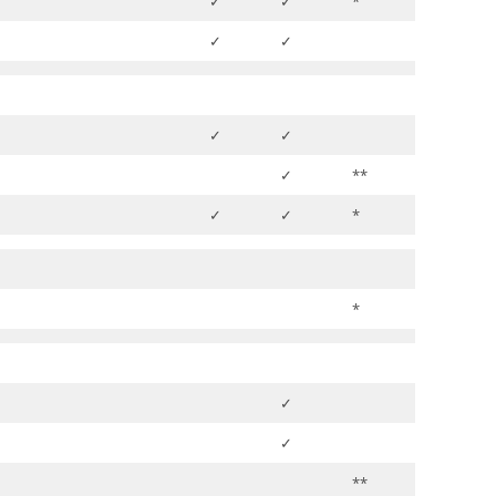
✓
✓
*
✓
✓
✓
✓
✓
**
✓
✓
*
*
✓
✓
**