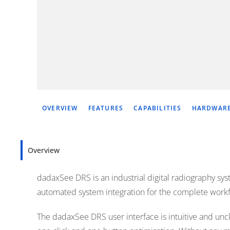
OVERVIEW
FEATURES
CAPABILITIES
HARDWARE
Overview
dadaxSee DRS is an industrial digital radiography sys
automated system integration for the complete workflo
The dadaxSee DRS user interface is intuitive and uncl