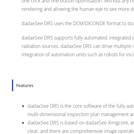
one click and one button optimisation. Without any 
rendering and allowing the human eye to see more det
dadaxSee DRS uses the DCM/DICONDE format to store
dadaxSee DRS supports fully automated, integrated ind
radiation sources. dadaxSee DRS can drive multiple i
integration of automation units such as robots for inc
Features
dadaxSee DRS is the core software of the fully auto
multi-dimensional inspection plan management and 
dadaxSee DRS is based on dadaxSee Ximgcore, an in
clear, and there are comprehensive image operation 