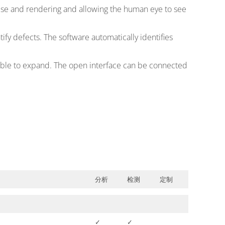
ise and rendering and allowing the human eye to see
y defects. The software automatically identifies
xible to expand. The open interface can be connected
分析
检测
定制
✓
✓