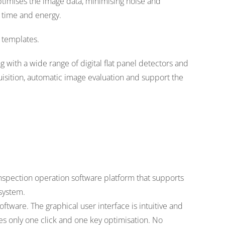
ptimises the image data, minimising noise and
g time and energy.
 templates.
 with a wide range of digital flat panel detectors and
isition, automatic image evaluation and support the
 inspection operation software platform that supports
system.
tware. The graphical user interface is intuitive and
res only one click and one key optimisation. No