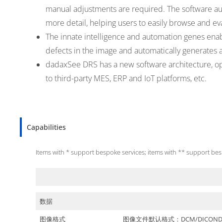
manual adjustments are required. The software au
more detail, helping users to easily browse and ev
The innate intelligence and automation genes enab
defects in the image and automatically generates a 
dadaxSee DRS has a new software architecture, op
to third-party MES, ERP and IoT platforms, etc.
Capabilities
Items with * support bespoke services; items with ** support bes
数据
图像格式
图像文件默认格式：DCM/DICOND