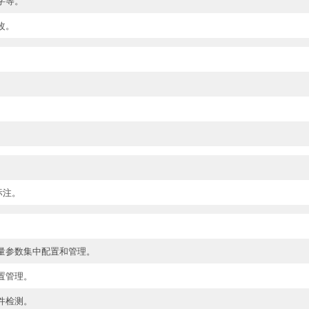
字等。
改。
像标注。
量参数集中配置和管理。
置管理。
件检测。