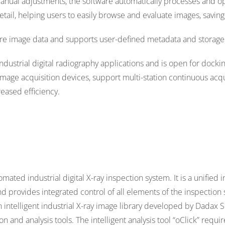
manual adjustments, the software automatically processes and o
ail, helping users to easily browse and evaluate images, savin
 image data and supports user-defined metadata and storage
ustrial digital radiography applications and is open for docking
mage acquisition devices, support multi-station continuous acqu
reased efficiency.
mated industrial digital X-ray inspection system. It is a unified
provides integrated control of all elements of the inspection 
telligent industrial X-ray image library developed by Dadax Sof
and analysis tools. The intelligent analysis tool “oClick” requi