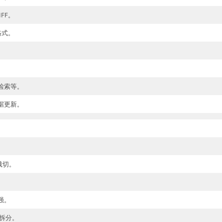
IFF。
 格式。
检索等。
据更新。
裁切。
强。
件拆分。